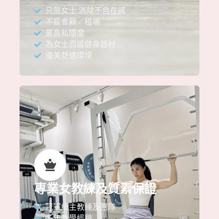
只限女士 消除不自在感
不設會籍／租場
最高私隱度
為女士而設健身器材
優美舒適環境
專業女教練及質素保證
冠軍級主教練及團隊
多年教學經驗