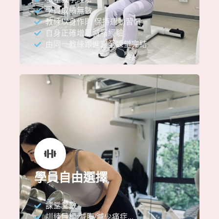
學員成績無數
教練以身作則 保持運動習慣
自身正確增肌減脂經驗
由同一教練跟進直至課堂完結
學員自由選擇
課堂堂數
訓練目標:減脂/減少痛症...