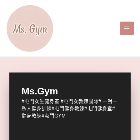
跳
Main
至
主
Men
要
內
容
Ms.Gym
#屯門女生健身室
#
屯門女教練團隊
#
一對一
私人健身訓練
#屯門健身教練#屯門健身室#
健身教練#屯門GYM